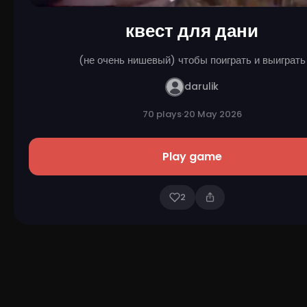
квест для дани
(не очень нишевый) чтобы поиграть и выиграть
darulik
70 plays
·
20 May 2026
Play game
2