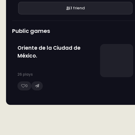
1
friend
Public games
Oriente de la Ciudad de
México.
26 plays
0